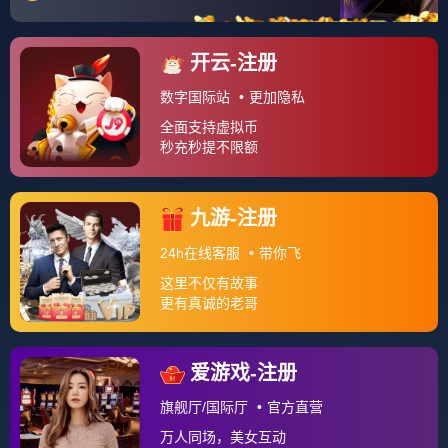
尼奥，1963年1月26日出生在葡萄牙塞图巴尔，父亲菲利克
斯·穆里尼奥是名职业守门员，在父亲的调教下，穆里尼奥很
小就开始接受足球的熏陶，母亲玛利亚·朱丽叶是一位小学教
师，母亲很不情愿他子承父业，她一直想引导儿子往学业上
发展，但没有作用，14岁时，穆里尼奥谋到了一。