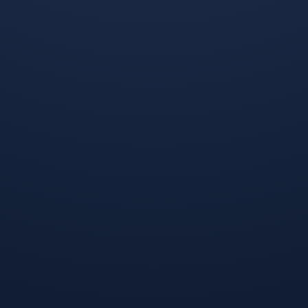
开云体育app-1.绞杀与反击，当波
开云体育下载-孤勇者的剧本，当
兰的铁幕碾过袋鼠军团的最后幻想
格子军团在H组撕碎太极虎，萨卡
用速度定义唯一性
开云体育官方网站-最后三秒的呼
开云体育中国-蓝月之刃出鞘，欧
吸，当卢卡库的靴尖刺破2026的
洲红魔雪耻—福登导演2026复仇
寂静
战，比利时攻陷东南亚王朝
开云体育官网-唯一的夜晚，当费
开云体育APP下载-冰火之巅的孤
利克斯在H组的迷宫中央点亮那盏
勇者，当库尔图瓦的双手，托起北
孤灯
欧神话的唯一剧本
发表评论