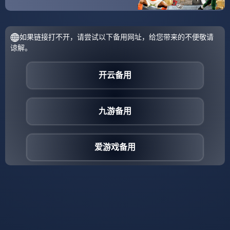
1.本站遵循行业规范，任何转载的稿件都会明确标注作者和来源；2.
本站的原创文章，请转载时务必注明文章作者和来源，不尊重原创
的行为开云体育将追究责任；3.作者投稿可能会经我们编辑修改或补
充。
相关文章
开云官网-沙漠之鹰俯冲东南亚，
开云下载-首尔之夜的绿色闪电，
闪电登贝莱撕裂夜空，2026世界
当萨内撕裂雨幕，韩国队用碾压定
杯，一场被写进教科书的不对称战
义2026的秩序
争