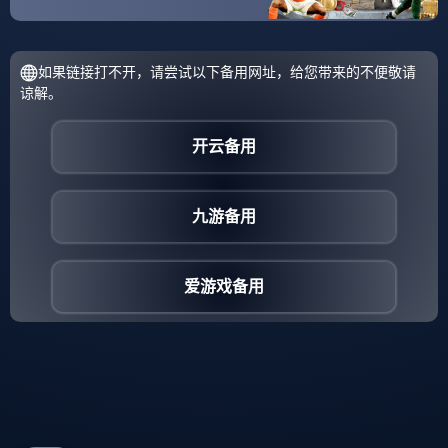
心，当西班牙的优雅刺穿智利的坚
德国战车的钟摆停在2026，卢卡
韧，卢卡库的轰鸣震碎小组赛的迷
库的孤勇与B组的宿命对决
发表评论
雾
提交评论
开云体育入口
开云体育平台APP
开云平台
沪ICP证3223452号kaiyun Powered By
Z-BlogPHP
Theme By
前端老