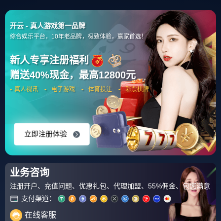
首页
球队新闻
正文
开云官网-拉斯佛斯捷维尔狼领袖承说，尼美巴塔提气
金
开云体育
阅读：361
2025-09-12 00:05:18
关注本号后，