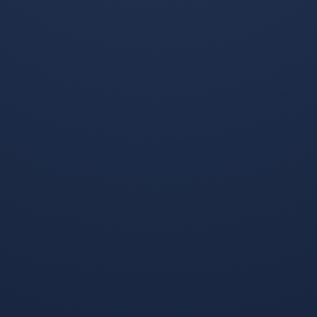
位，本次国际足联官方公布的世界杯32强的队伍，排名中，
卡塔尔队排在第30位卡塔尔球队 卡塔尔球队建立于1960年，
相较于世界上大多数。
卡塔尔男足世界排名第50名一，卡塔尔男足简介 卡塔尔国家
男子足球队从1970年开始参加国际洲际足球比赛，但在1976
年才开始参加亚洲杯直到1992年，他们都没有从小组赛中出
线在2011年的亚洲杯中，作为东道主，他们进入了八强然
而，在2019年2月1日，卡塔尔在阿联酋的亚洲杯决赛中31击
败日本，首次夺。
1.本站遵循行业规范，任何转载的稿件都会明确标注作者和来源；2.
本站的原创文章，请转载时务必注明文章作者和来源，不尊重原创
的行为开云体育将追究责任；3.作者投稿可能会经我们编辑修改或补
充。