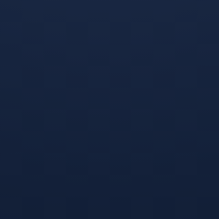
相关文章
开云体育-潘帕斯之王定调生死
开云官网-孤注一掷的蓝黄，当罗
局，梅西导演节奏风暴，韩国逆势
马尼亚在沙漠之夏改写命运的密码
击碎格子军团
开云下载-猎豹之牙撕裂东欧铁
开云官方app入口--北欧铁卫的闪
蹄，喀麦隆以血性与战术，在202
电突刺，当丹麦童话遇上奥地利协
6世界杯E组生死战中完胜罗马尼
奏曲，萨内用速度撕裂命运
亚