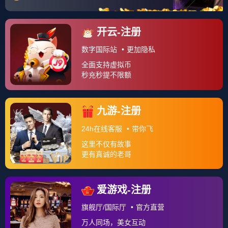
意大利的精彩记录在世界杯上停滞不前世界排名第17位，巴
西世界杯和俄罗斯世界杯都有门票，但在这个预算时间，美
国的比赛南方队的表现并不令人满意，18场比赛以585比分下