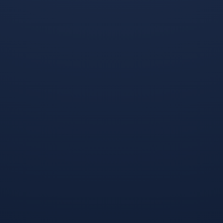
起那个夏天，那道红色的闪电，那记冷静的推射，以及全场沸
可以去百度分享获取分享代码输入这里。
注作者和来源；2.本站的原创文章，请转载时务必注明文章作者和来
者投稿可能会经我们编辑修改或补充。
绿色闪
开云体育app-1.绞杀与反击，
开云体育下载-孤勇者的剧本，
韩国队
当波兰的铁幕碾过袋鼠军团的
当格子军团在H组撕碎太极
秩序
最后幻想
虎，萨卡用速度定义唯一性