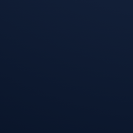
的不对称战争
开云体育官方网站-最后三秒的
开云体育中国-蓝月之刃
呼吸，当卢卡库的靴尖刺破20
欧洲红魔雪耻—福登导演2
26的寂静
复仇战，比利时攻陷东
发表评论
朝