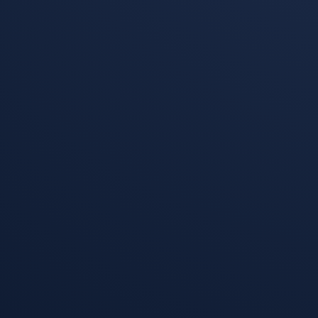
从此以后，每当人们谈起世界杯最佳反击，都会想
腾前,那令人窒息的寂静。
声
1.本站遵循行业规范，任何转载的稿件都会明确标
明
源，不尊重原创的行为开云体育将追究责任；3.作
相关文章
开云官网-沙漠之鹰俯冲东南
开云下载-首尔之夜的
亚，闪电登贝莱撕裂夜空，20
电，当萨内撕裂雨幕，
26世界杯，一场被写进教科书
用碾压定义2026的