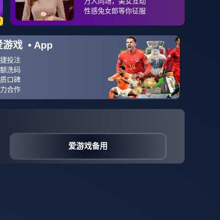
开云体育登录-包含多特蒙德女足队控球率大幅上升，击败对手的词条
最近发表
开云体育官方网站-龙跃湄公，当吉鲁的最
后一舞，映照泰国足球的黄金黎明
开云体育APP下载-索菲亚之夜，当保加利
亚的绝杀刺穿南美神话，内马尔独舞却成最悲
开云体育-G组唯一剧本，当巴西的桑巴流速
情注脚
超越斯洛伐克的钢铁防线
开云官网-沙漠之鹰俯冲东南亚，闪电登贝
莱撕裂夜空，2026世界杯，一场被写进教科
开云体育下载-蓝白剑锋刺穿加勒比海，奥
书的不对称战争
斯梅恩的天神下凡与阿根廷的宿命加冕
开云官方app入口-燃烧的太极虎，当首尔之
夜见证穆西亚拉的现代足球艺术
开云官网-哥本哈根之夜，齐耶赫的魔幻左
脚，如何在补时第95分钟改写世界杯剧本
开云体育在线-当范戴克化身锋线利刃，202
6世界杯C组，哥伦比亚用一场完胜宣告黄金
开云下载-命运的三棱镜，当伊比利亚的浪
时代降临
潮吞没阿兹特克的黎明，东方利刃在血色黄昏
开云体育平台APP-构思