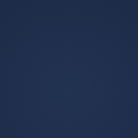
分钟替补登场后，他像一把出鞘的利刃，始终游走在葡萄牙防线
准地找到右路插上的孙兴慜，他停球、内切、晃过鲁本·迪亚斯，
皮球擦着草皮滚入网窝，全场陷入一片死寂——随后,是排山倒